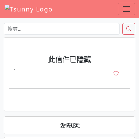
此信件已隱藏
·
愛情疑難