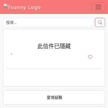
此信件已隱藏
·
愛情疑難