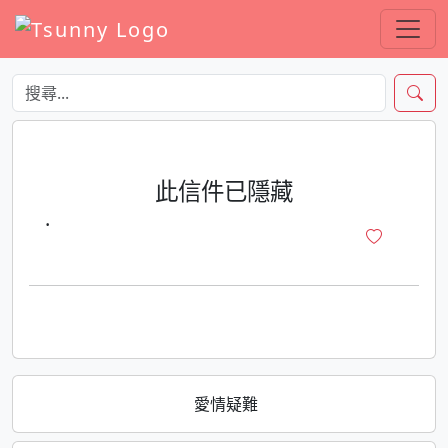
此信件已隱藏
·
愛情疑難