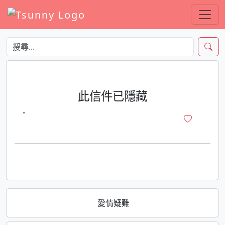
此信件已隱藏
·
愛情疑難