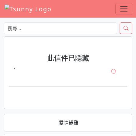
此信件已隱藏
·
愛情疑難