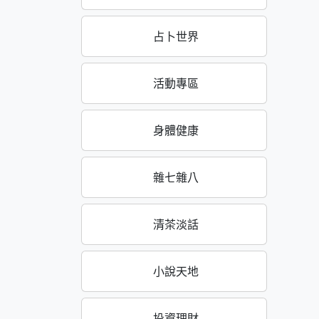
占卜世界
活動專區
身體健康
雜七雜八
清茶淡話
小說天地
投資理財