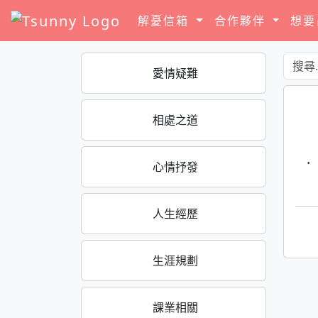
解憂信箱
合作夥伴
想
愛情疑難
相處之道
·
心情抒發
人生經歷
生涯規劃
課業相關