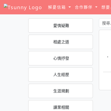
解憂信箱
合作夥伴
想
愛情疑難
相處之道
·
心情抒發
人生經歷
生涯規劃
課業相關