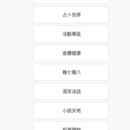
占卜世界
活動專區
身體健康
雜七雜八
清茶淡話
小說天地
投資理財