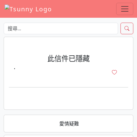
此信件已隱藏
·
愛情疑難