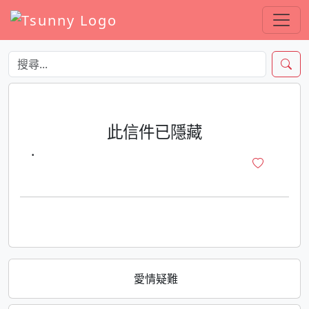
此信件已隱藏
·
愛情疑難