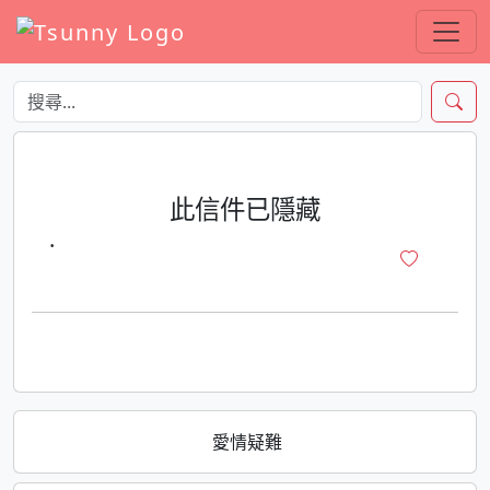
此信件已隱藏
·
愛情疑難