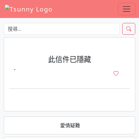
此信件已隱藏
·
愛情疑難