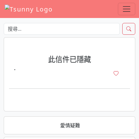
此信件已隱藏
·
愛情疑難