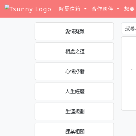
解憂信箱
合作夥伴
想
愛情疑難
相處之道
·
心情抒發
人生經歷
生涯規劃
課業相關