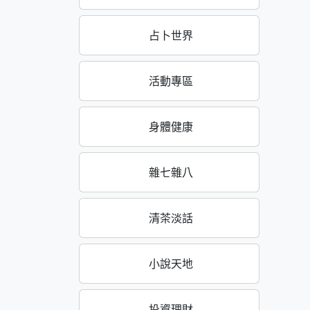
占卜世界
活動專區
身體健康
雜七雜八
清茶淡話
小說天地
投資理財