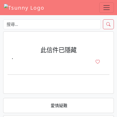
此信件已隱藏
·
愛情疑難