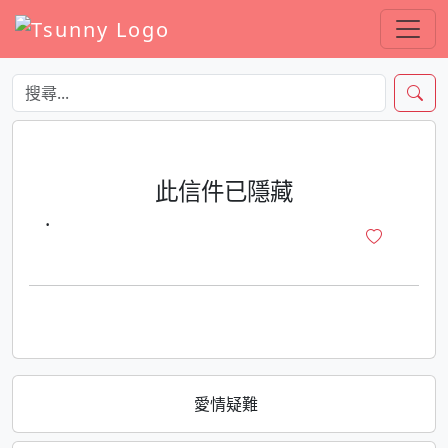
此信件已隱藏
·
愛情疑難