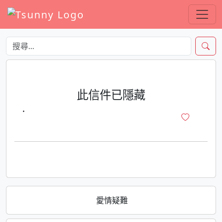
此信件已隱藏
·
愛情疑難