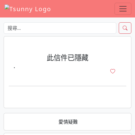
此信件已隱藏
·
愛情疑難