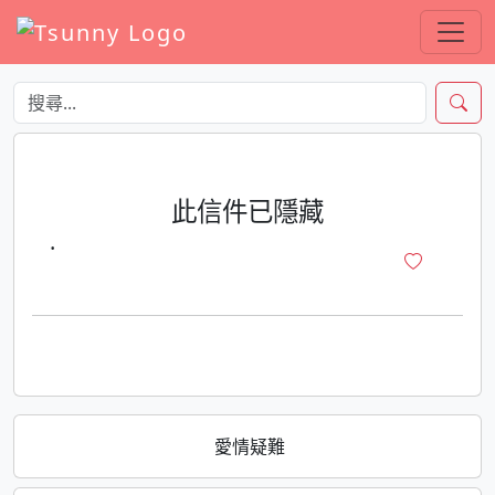
此信件已隱藏
·
愛情疑難