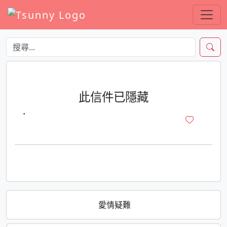
此信件已隱藏
·
愛情疑難