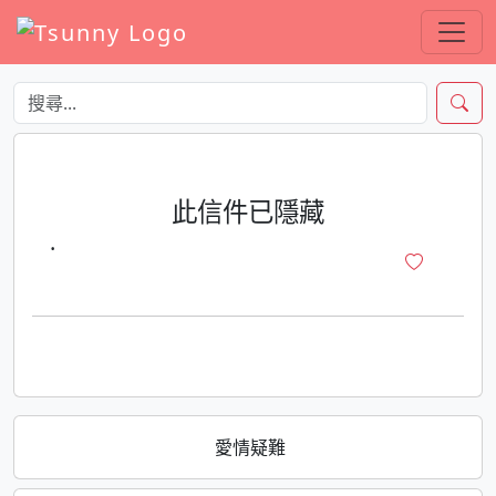
此信件已隱藏
·
愛情疑難