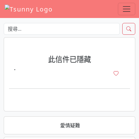
此信件已隱藏
·
愛情疑難