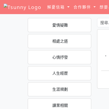
解憂信箱
合作夥伴
想
愛情疑難
相處之道
·
心情抒發
人生經歷
生涯規劃
課業相關