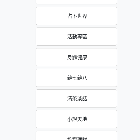
占卜世界
活動專區
身體健康
雜七雜八
清茶淡話
小說天地
投資理財