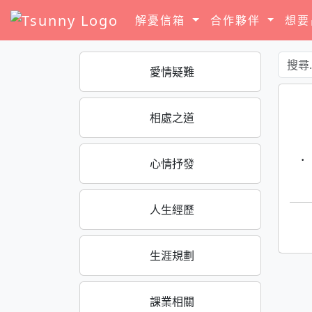
解憂信箱
合作夥伴
想
愛情疑難
相處之道
·
心情抒發
人生經歷
生涯規劃
課業相關