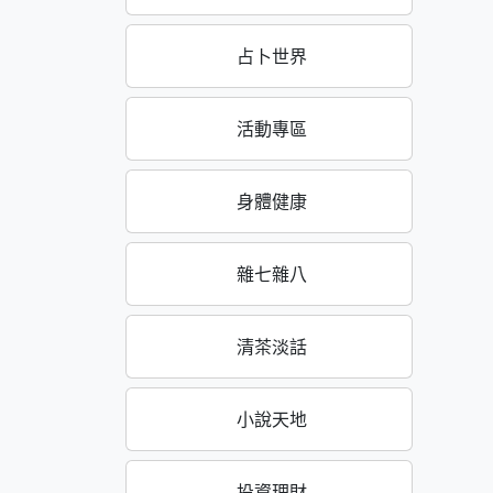
占卜世界
活動專區
身體健康
雜七雜八
清茶淡話
小說天地
投資理財