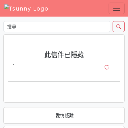
此信件已隱藏
·
愛情疑難