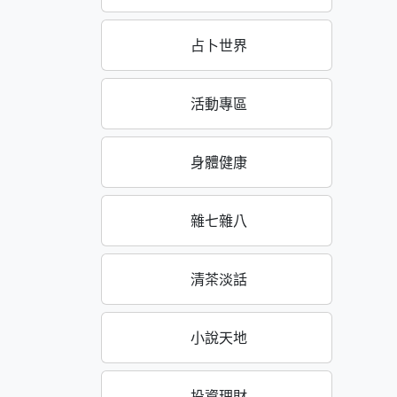
占卜世界
活動專區
身體健康
雜七雜八
清茶淡話
小說天地
投資理財