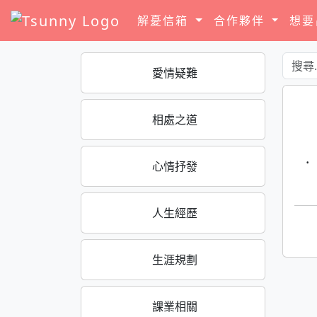
解憂信箱
合作夥伴
想
愛情疑難
相處之道
·
心情抒發
人生經歷
生涯規劃
課業相關