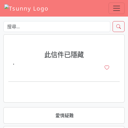
此信件已隱藏
·
愛情疑難