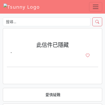
此信件已隱藏
·
愛情疑難