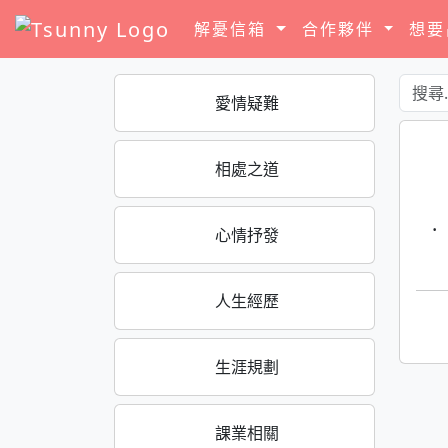
解憂信箱
合作夥伴
想
愛情疑難
相處之道
·
心情抒發
人生經歷
生涯規劃
課業相關