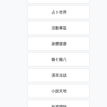
占卜世界
活動專區
身體健康
雜七雜八
清茶淡話
小說天地
投資理財