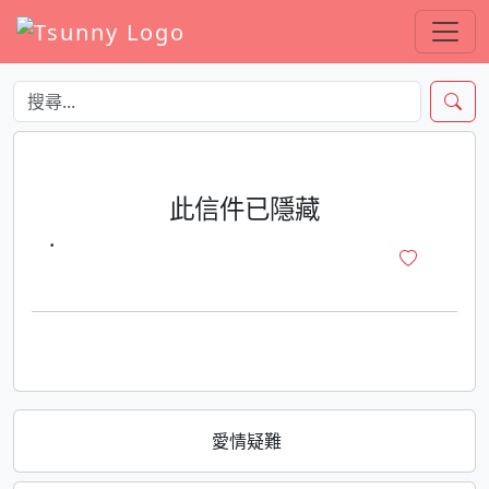
此信件已隱藏
·
愛情疑難